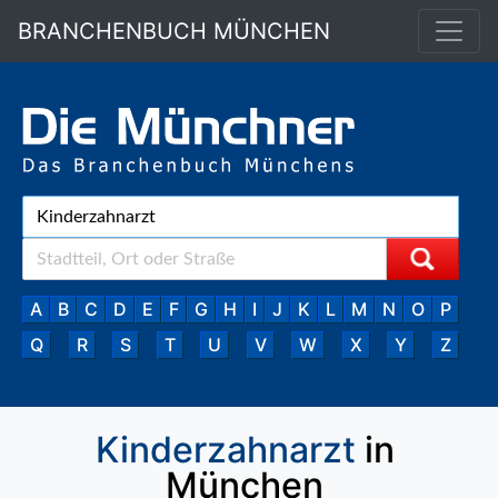
BRANCHENBUCH MÜNCHEN
A
B
C
D
E
F
G
H
I
J
K
L
M
N
O
P
Q
R
S
T
U
V
W
X
Y
Z
Kinderzahnarzt
in
München