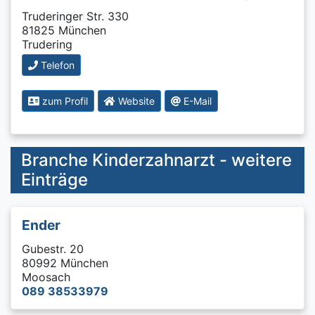
Truderinger Str. 330
81825 München
Trudering
Telefon
zum Profil
Website
E-Mail
Branche Kinderzahnarzt - weitere
Einträge
Ender
Gubestr. 20
80992 München
Moosach
089 38533979