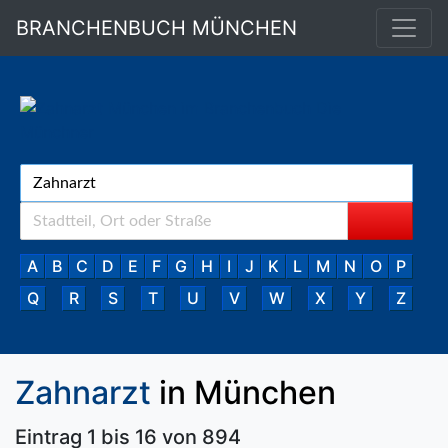
BRANCHENBUCH MÜNCHEN
A
B
C
D
E
F
G
H
I
J
K
L
M
N
O
P
Q
R
S
T
U
V
W
X
Y
Z
Zahnarzt
in München
Eintrag 1 bis 16 von 894