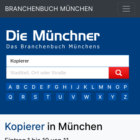
BRANCHENBUCH MÜNCHEN
A
B
C
D
E
F
G
H
I
J
K
L
M
N
O
P
Q
R
S
T
U
V
W
X
Y
Z
Kopierer
in München