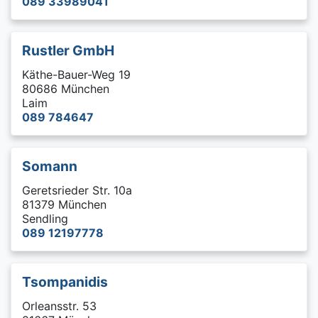
089 33989041
Rustler GmbH
Käthe-Bauer-Weg 19
80686 München
Laim
089 784647
Somann
Geretsrieder Str. 10a
81379 München
Sendling
089 12197778
Tsompanidis
Orleansstr. 53