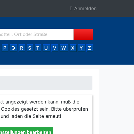
Anmelden
P
Q
R
S
T
U
V
W
X
Y
Z
kt angezeigt werden kann, muß die
Cookies gesetzt sein. Bitte überprüfen
 und laden die Seite erneut!
nstellungen bearbeiten