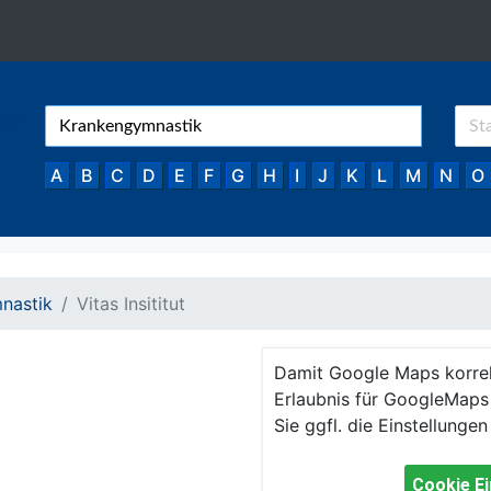
A
B
C
D
E
F
G
H
I
J
K
L
M
N
O
nastik
Vitas Insititut
Damit Google Maps korre
Erlaubnis für GoogleMaps 
Sie ggfl. die Einstellungen
Cookie Ei