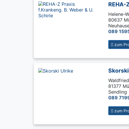
REHA-Z 
Helene-W
80637 M
Neuhaus
089 159
zum Prof
Skorski
Waldfried
81377 M
Sendling
089 719
zum Prof