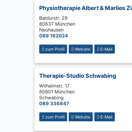
Physiotherapie Albert & Marlies Z
Baldurstr. 29
80637 München
Neuhausen
089 162024
zum Profil
Website
E-Mail
Therapie-Studio Schwabing
Wilhelmstr. 17
80801 München
Schwabing
089 336847
zum Profil
Website
E-Mail