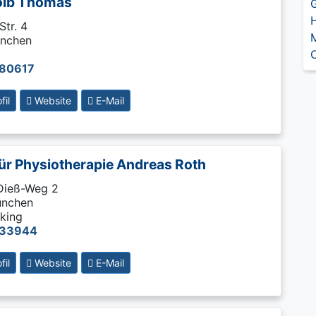
olb Thomas
G
H
Str. 4
M
nchen
O
80617
il
Website
E-Mail
für Physiotherapie Andreas Roth
Dieß-Weg 2
ünchen
king
933944
il
Website
E-Mail