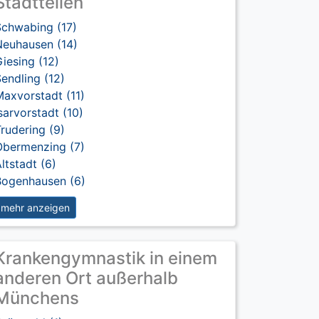
Stadtteilen
Schwabing (17)
Neuhausen (14)
iesing (12)
endling (12)
axvorstadt (11)
sarvorstadt (10)
rudering (9)
Obermenzing (7)
ltstadt (6)
Bogenhausen (6)
mehr anzeigen
Krankengymnastik in einem
anderen Ort außerhalb
Münchens