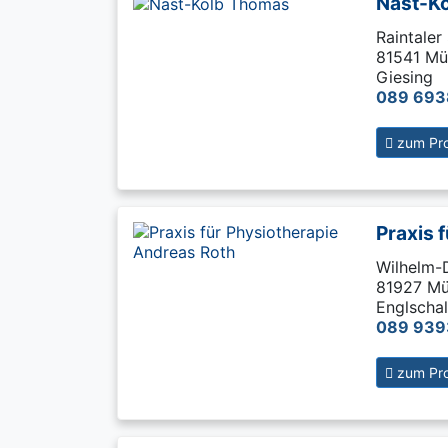
Nast-K
Raintaler 
81541 Mü
Giesing
089 693
zum Prof
Praxis 
Wilhelm-
81927 M
Englschal
089 93
zum Prof