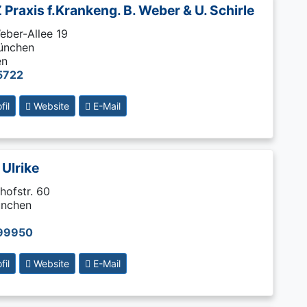
Praxis f.Krankeng. B. Weber & U. Schirle
eber-Allee 19
ünchen
en
5722
il
Website
E-Mail
 Ulrike
hofstr. 60
ünchen
99950
il
Website
E-Mail