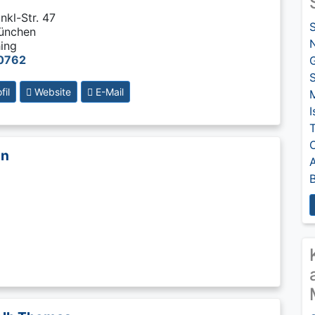
nkl-Str. 47
ünchen
ing
0762
G
S
il
Website
E-Mail
M
I
T
on
A