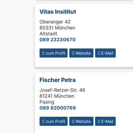
Vitas Insititut
Oberanger 42
80331 München
Altstadt
089 23230670
zum Profil
Website
E-Mail
Fischer Petra
Josef-Retzer-Str. 46
81241 München
Pasing
089 82000769
zum Profil
Website
E-Mail