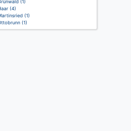
rünwald (1)
aar (4)
artinsried (1)
ttobrunn (1)