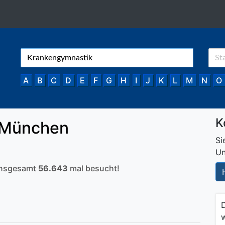
A
B
C
D
E
F
G
H
I
J
K
L
M
N
O
K
 München
Si
Un
 insgesamt
56.643
mal besucht!
w