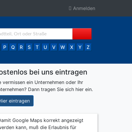
Anmelden
P
Q
R
S
T
U
V
W
X
Y
Z
ostenlos bei uns eintragen
e vermissen ein Unternehmen oder Ihr
ternehmen? Dann tragen Sie sich hier ein.
Hier eintragen
Damit Google Maps korrekt angezeigt
erden kann, muß die Erlaubnis für