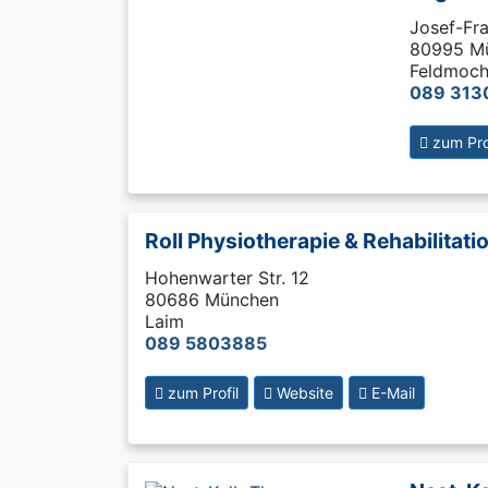
Josef-Fra
80995 M
Feldmoch
089 313
zum Prof
Roll Physiotherapie & Rehabilitati
Hohenwarter Str. 12
80686 München
Laim
089 5803885
zum Profil
Website
E-Mail