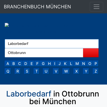
BRANCHENBUCH MÜNCHEN
A
B
C
D
E
F
G
H
I
J
K
L
M
N
O
P
Q
R
S
T
U
V
W
X
Y
Z
Laborbedarf
in Ottobrunn
bei München