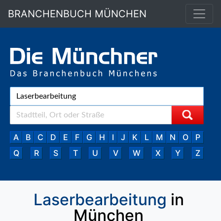
BRANCHENBUCH MÜNCHEN
A
B
C
D
E
F
G
H
I
J
K
L
M
N
O
P
Q
R
S
T
U
V
W
X
Y
Z
Laserbearbeitung
in
München