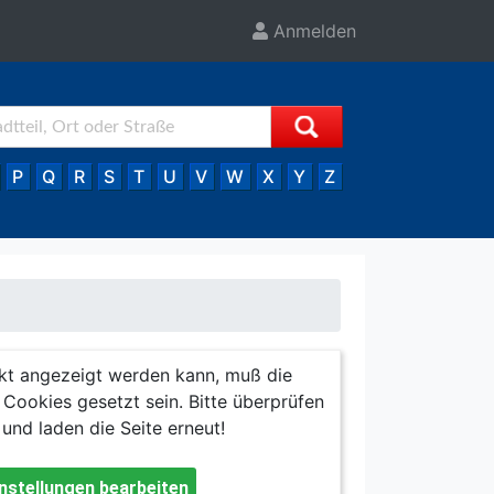
Anmelden
P
Q
R
S
T
U
V
W
X
Y
Z
kt angezeigt werden kann, muß die
Cookies gesetzt sein. Bitte überprüfen
 und laden die Seite erneut!
nstellungen bearbeiten