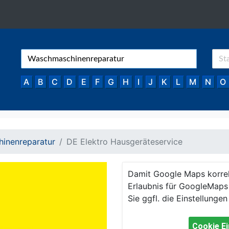
A
B
C
D
E
F
G
H
I
J
K
L
M
N
O
inenreparatur
DE Elektro Hausgeräteservice
Damit Google Maps korre
Erlaubnis für GoogleMaps 
Sie ggfl. die Einstellungen
Cookie Ei