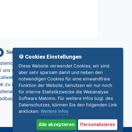
Service
Info
🍪 Cookies Einstellungen
stenlos eintragen
Datenschutz
Diese Website verwendet Cookies, wir sind
i uns werben
Impressum
aber sehr sparsam damit und neben den
calweb.de
Kontakt
notwendigen Cookies für eine einwandfreie
nk zu uns
Funktion der Website, benutzen wir nur noch
ellenangebote
für interne Statistikzwecke die Webanalyse
edback
Software Matomo. Für weitere Infos bzgl. des
Datenschutzes, können Sie den folgenden Link
anklicken:
Weitere Infos
Alle akzeptieren
Personalisieren