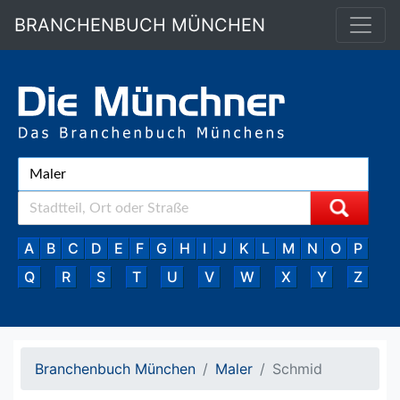
BRANCHENBUCH MÜNCHEN
A
B
C
D
E
F
G
H
I
J
K
L
M
N
O
P
Q
R
S
T
U
V
W
X
Y
Z
Branchenbuch München
Maler
Schmid