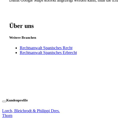
Damit Google Maps korrekt angezeigt werden kann, muß die Erlaub
Über uns
Weitere Branchen
Rechtsanwalt Spanisches Recht
Rechtsanwalt Spanisches Erbrecht
Kundenprofile
Lorch, Bleichrodt & Philippi Dres.
Thorn