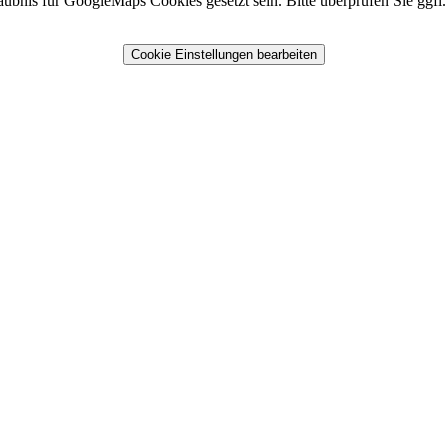
nis für GoogleMaps Cookies gesetzt sein. Bitte überprüfen Sie ggfl. d
Cookie Einstellungen bearbeiten