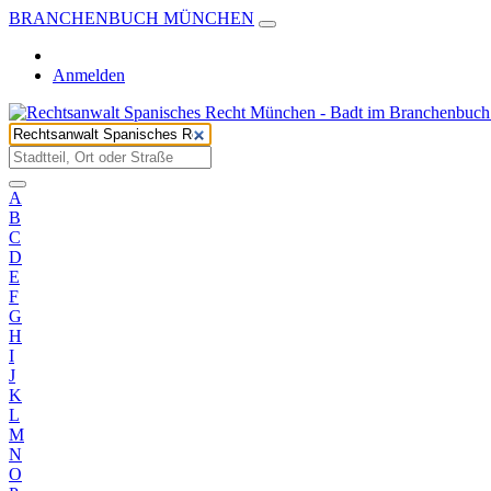
BRANCHENBUCH MÜNCHEN
Anmelden
A
B
C
D
E
F
G
H
I
J
K
L
M
N
O