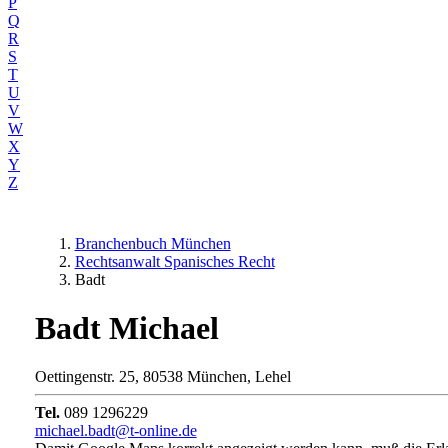
P
Q
R
S
T
U
V
W
X
Y
Z
Branchenbuch München
Rechtsanwalt Spanisches Recht
Badt
Badt Michael
Oettingenstr. 25, 80538 München, Lehel
Tel.
089 1296229
michael.badt@t-online.de