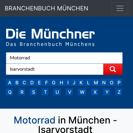
BRANCHENBUCH MÜNCHEN
A
B
C
D
E
F
G
H
I
J
K
L
M
N
O
P
Q
R
S
T
U
V
W
X
Y
Z
Motorrad
in München -
Isarvorstadt