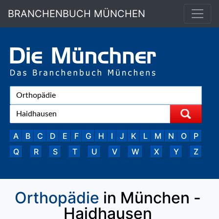
BRANCHENBUCH MÜNCHEN
A
B
C
D
E
F
G
H
I
J
K
L
M
N
O
P
Q
R
S
T
U
V
W
X
Y
Z
Orthopädie
in München -
Haidhausen