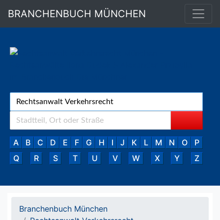
BRANCHENBUCH MÜNCHEN
A
B
C
D
E
F
G
H
I
J
K
L
M
N
O
P
Q
R
S
T
U
V
W
X
Y
Z
Branchenbuch München