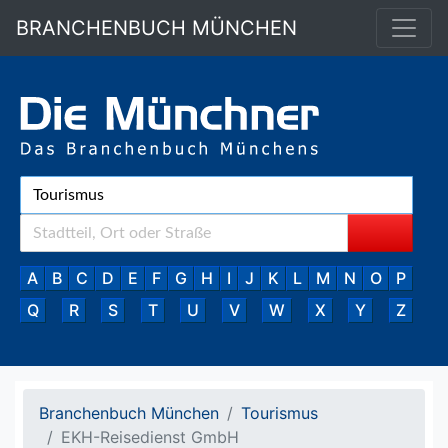
BRANCHENBUCH MÜNCHEN
A
B
C
D
E
F
G
H
I
J
K
L
M
N
O
P
Q
R
S
T
U
V
W
X
Y
Z
Branchenbuch München
Tourismus
EKH-Reisedienst GmbH