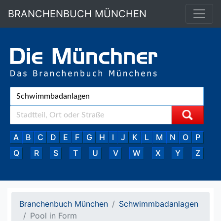
BRANCHENBUCH MÜNCHEN
A
B
C
D
E
F
G
H
I
J
K
L
M
N
O
P
Q
R
S
T
U
V
W
X
Y
Z
Branchenbuch München
Schwimmbadanlagen
Pool in Form