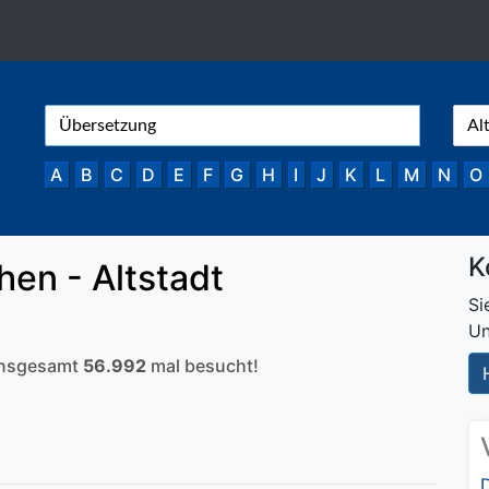
A
B
C
D
E
F
G
H
I
J
K
L
M
N
O
K
en - Altstadt
Si
Un
 insgesamt
56.992
mal besucht!