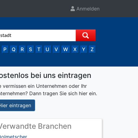
Anmelden
P
Q
R
S
T
U
V
W
X
Y
Z
ostenlos bei uns eintragen
e vermissen ein Unternehmen oder Ihr
ternehmen? Dann tragen Sie sich hier ein.
Hier eintragen
Verwandte Branchen
Dolmetscher