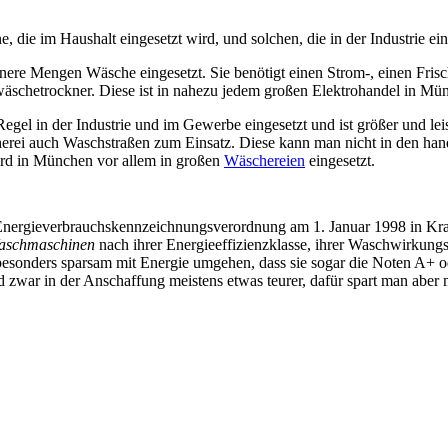
die im Haushalt eingesetzt wird, und solchen, die in der Industrie ei
ere Mengen Wäsche eingesetzt. Sie benötigt einen Strom-, einen Fris
äschetrockner. Diese ist in nahezu jedem großen Elektrohandel in Mün
gel in der Industrie und im Gewerbe eingesetzt und ist größer und lei
herei auch Waschstraßen zum Einsatz. Diese kann man nicht in den han
wird in München vor allem in großen
Wäschereien
eingesetzt.
nergieverbrauchskennzeichnungsverordnung am 1. Januar 1998 in Kraft
aschmaschinen
nach ihrer Energieeffizienzklasse, ihrer Waschwirkungsk
e besonders sparsam mit Energie umgehen, dass sie sogar die Noten A+ 
d zwar in der Anschaffung meistens etwas teurer, dafür spart man aber