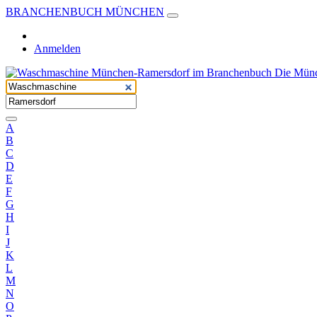
BRANCHENBUCH MÜNCHEN
Anmelden
A
B
C
D
E
F
G
H
I
J
K
L
M
N
O