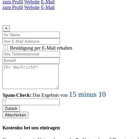
zum Profil
Website
E-Mail
zum Profil
Website
E-Mail
×
Bestätigung per E-Mail erhalten
15 minus 10
Spam-Check:
Das Ergebnis von
Zurück
Kostenlos bei uns eintragen