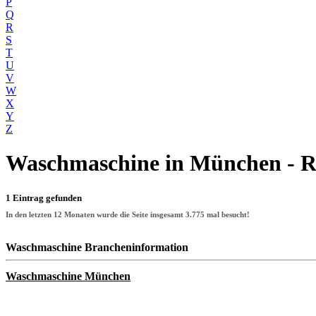
P
Q
R
S
T
U
V
W
X
Y
Z
Waschmaschine
in München - 
1 Eintrag gefunden
In den letzten 12 Monaten wurde die Seite insgesamt
3.775
mal besucht!
Waschmaschine Brancheninformation
Waschmaschine München