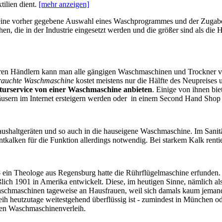
ilien dient.
[mehr anzeigen]
 eine vorher gegebene Auswahl eines Waschprogrammes und der Zugab
en, die in der Industrie eingesetzt werden und die größer sind als die
neren Händlern kann man alle gängigen Waschmaschinen und Trockner 
rauchte Waschmaschine
kostet meistens nur die Hälfte des Neupreises 
turservice von einer Waschmaschine anbieten
. Einige von ihnen bi
usern im Internet ersteigern werden oder in einem Second Hand Shop
aushaltgeräten und so auch in die hauseigene Waschmaschine. Im Sani
kalken für die Funktion allerdings notwendig. Bei starkem Kalk rentier
- ein Theologe aus Regensburg hatte die Rührflügelmaschine erfunden.
eßlich 1901 in Amerika entwickelt. Diese, im heutigen Sinne, nämlich 
aschmaschinen tageweise an Hausfrauen, weil sich damals kaum jemand e
h heutzutage weitestgehend überflüssig ist - zumindest in München od
nen Waschmaschinenverleih.