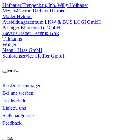
Hofbauer Treppenbau, Inh. Willy Hofbauer
Meyer-Cocron Barbara Dr. med.
Molter Helmut
Ausbildungszentrum LKW & BUS LOGI GmbH
Pasinger Blumenecke GmbH
Bavaria Bäder-Technik GbR
Tillmanns
Walger
Neon - Haas GmbH
Seniorenservice Pfeiffer GmbH
Service
Kostenlos eintragen
Bei uns werben
localweb.de
Link zu uns
Stellenangebote
Feedback
Info