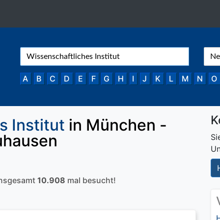
A
B
C
D
E
F
G
H
I
J
K
L
M
N
O
K
 Institut
in München -
uhausen
Si
Un
 insgesamt
10.908
mal besucht!