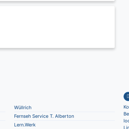
Ko
Wüllrich
Be
Fernseh Service T. Alberton
lo
Lern.Werk
Li