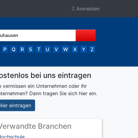
Anmelden
P
Q
R
S
T
U
V
W
X
Y
Z
ostenlos bei uns eintragen
e vermissen ein Unternehmen oder Ihr
ternehmen? Dann tragen Sie sich hier ein.
Hier eintragen
Verwandte Branchen
Hochschule