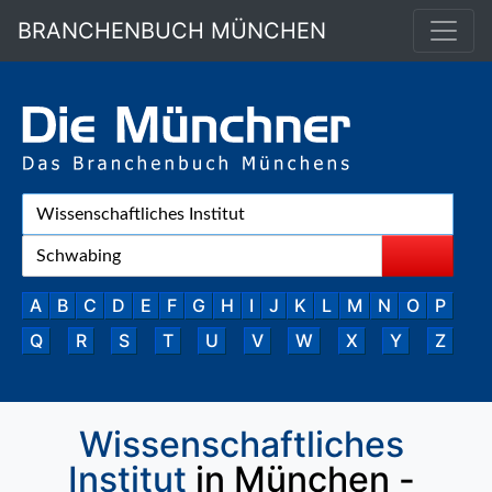
BRANCHENBUCH MÜNCHEN
A
B
C
D
E
F
G
H
I
J
K
L
M
N
O
P
Q
R
S
T
U
V
W
X
Y
Z
Wissenschaftliches
Institut
in München -