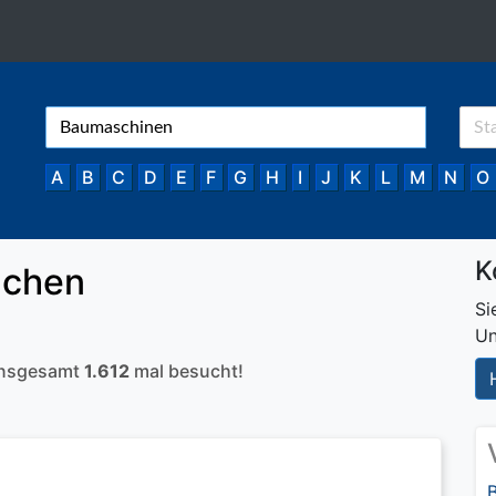
A
B
C
D
E
F
G
H
I
J
K
L
M
N
O
K
nchen
Si
Un
 insgesamt
1.612
mal besucht!