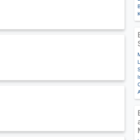
L
S
I
A