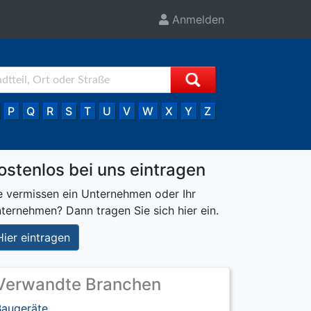
Anmelden
P
Q
R
S
T
U
V
W
X
Y
Z
ostenlos bei uns eintragen
e vermissen ein Unternehmen oder Ihr
ternehmen? Dann tragen Sie sich hier ein.
Hier eintragen
Verwandte Branchen
Baugeräte