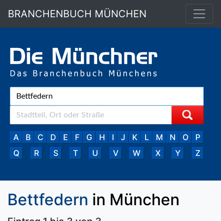
BRANCHENBUCH MÜNCHEN
A
B
C
D
E
F
G
H
I
J
K
L
M
N
O
P
Q
R
S
T
U
V
W
X
Y
Z
Bettfedern
in München