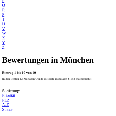
P
Q
R
S
T
U
V
W
X
Y
Z
Bewertungen
in München
Eintrag 1 bis 10 von 10
In den letzten 12 Monaten wurde die Seite insgesamt
6.193
mal besucht!
Sortierung:
Priorität
PLZ
A-Z
Straße