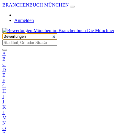
BRANCHENBUCH MÜNCHEN
Anmelden
A
B
C
D
E
F
G
H
I
J
K
L
M
N
O