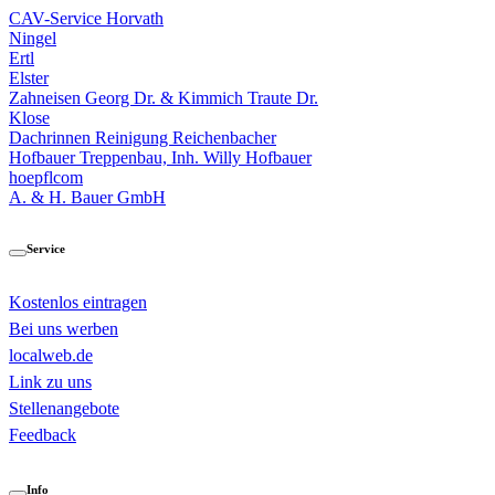
CAV-Service Horvath
Ningel
Ertl
Elster
Zahneisen Georg Dr. & Kimmich Traute Dr.
Klose
Dachrinnen Reinigung Reichenbacher
Hofbauer Treppenbau, Inh. Willy Hofbauer
hoepflcom
A. & H. Bauer GmbH
Service
Kostenlos eintragen
Bei uns werben
localweb.de
Link zu uns
Stellenangebote
Feedback
Info