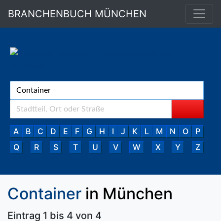
BRANCHENBUCH MÜNCHEN
A
B
C
D
E
F
G
H
I
J
K
L
M
N
O
P
Q
R
S
T
U
V
W
X
Y
Z
Container
in München
Eintrag 1 bis 4 von 4