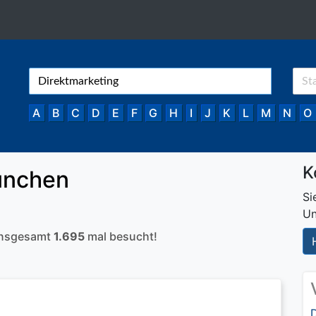
A
B
C
D
E
F
G
H
I
J
K
L
M
N
O
K
ünchen
Si
Un
 insgesamt
1.695
mal besucht!