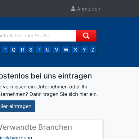
Anmelden
P
Q
R
S
T
U
V
W
X
Y
Z
ostenlos bei uns eintragen
e vermissen ein Unternehmen oder Ihr
ternehmen? Dann tragen Sie sich hier ein.
Hier eintragen
Verwandte Branchen
Direktwerbung