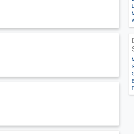
S
G
B
F