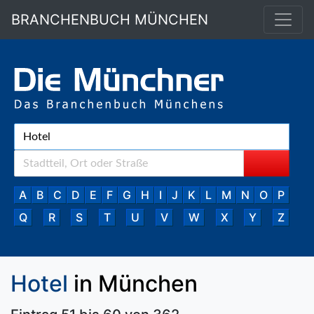
BRANCHENBUCH MÜNCHEN
A
B
C
D
E
F
G
H
I
J
K
L
M
N
O
P
Q
R
S
T
U
V
W
X
Y
Z
Hotel
in München