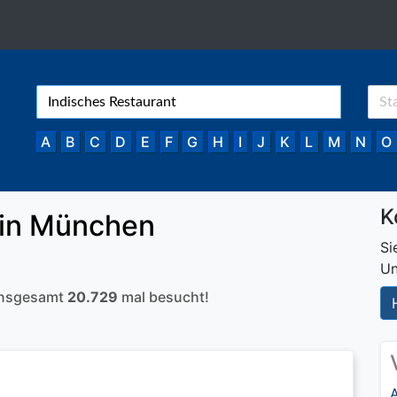
A
B
C
D
E
F
G
H
I
J
K
L
M
N
O
K
in München
Si
Un
 insgesamt
20.729
mal besucht!
A