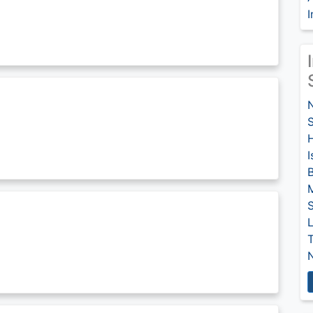
I
I
S
L
T