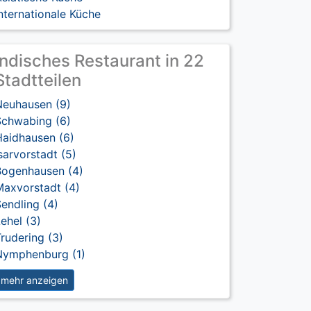
nternationale Küche
Indisches Restaurant in 22
Stadtteilen
Neuhausen (9)
Schwabing (6)
Haidhausen (6)
sarvorstadt (5)
Bogenhausen (4)
Maxvorstadt (4)
endling (4)
ehel (3)
rudering (3)
Nymphenburg (1)
mehr anzeigen