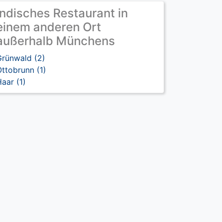
Indisches Restaurant in
einem anderen Ort
außerhalb Münchens
Grünwald (2)
ttobrunn (1)
aar (1)