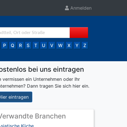
Anmelden
P
Q
R
S
T
U
V
W
X
Y
Z
ostenlos bei uns eintragen
e vermissen ein Unternehmen oder Ihr
ternehmen? Dann tragen Sie sich hier ein.
Hier eintragen
Verwandte Branchen
siatische Küche