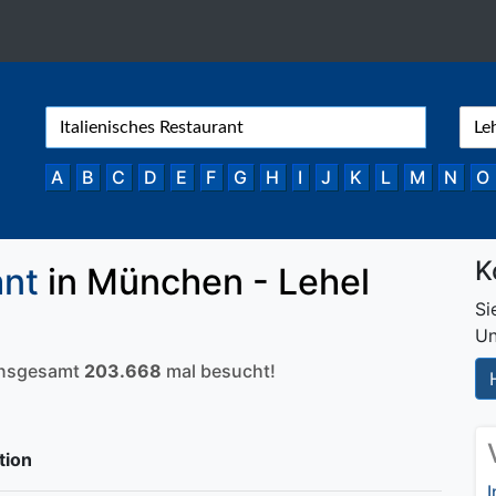
A
B
C
D
E
F
G
H
I
J
K
L
M
N
O
K
ant
in München - Lehel
Si
Un
 insgesamt
203.668
mal besucht!
tion
I