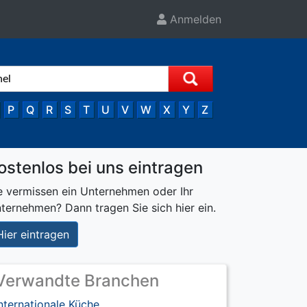
Anmelden
P
Q
R
S
T
U
V
W
X
Y
Z
ostenlos bei uns eintragen
e vermissen ein Unternehmen oder Ihr
ternehmen? Dann tragen Sie sich hier ein.
Hier eintragen
Verwandte Branchen
nternationale Küche