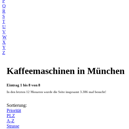
P
Q
R
S
T
U
V
W
X
Y
Z
Kaffeemaschinen
in München
Eintrag 1 bis 8 von 8
In den letzten 12 Monaten wurde die Seite insgesamt
3.386
mal besucht!
Sortierung:
Priorität
PLZ
A-Z
Strasse