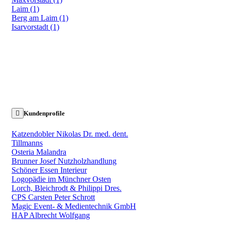
Laim (1)
Berg am Laim (1)
Isarvorstadt (1)
Kundenprofile
Katzendobler Nikolas Dr. med. dent.
Tillmanns
Osteria Malandra
Brunner Josef Nutzholzhandlung
Schöner Essen Interieur
Logopädie im Münchner Osten
Lorch, Bleichrodt & Philippi Dres.
CPS Carsten Peter Schrott
Magic Event- & Medientechnik GmbH
HAP Albrecht Wolfgang