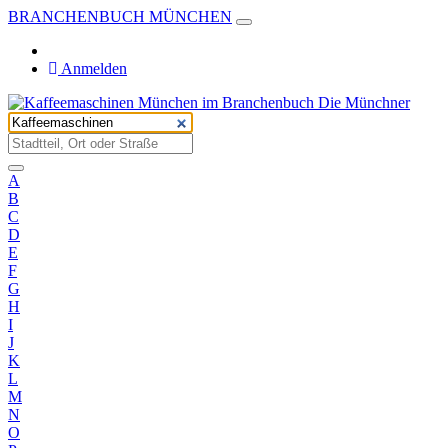
BRANCHENBUCH MÜNCHEN
Anmelden
A
B
C
D
E
F
G
H
I
J
K
L
M
N
O