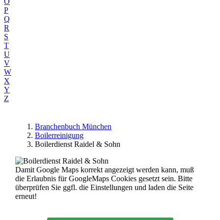
O
P
Q
R
S
T
U
V
W
X
Y
Z
Branchenbuch München
Boilerreinigung
Boilerdienst Raidel & Sohn
Damit Google Maps korrekt angezeigt werden kann, muß
die Erlaubnis für GoogleMaps Cookies gesetzt sein. Bitte
überprüfen Sie ggfl. die Einstellungen und laden die Seite
erneut!