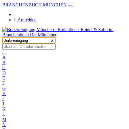
BRANCHENBUCH MÜNCHEN
Anmelden
A
B
C
D
E
F
G
H
I
J
K
L
M
N