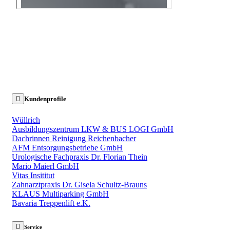
Kundenprofile
Wüllrich
Ausbildungszentrum LKW & BUS LOGI GmbH
Dachrinnen Reinigung Reichenbacher
AFM Entsorgungsbetriebe GmbH
Urologische Fachpraxis Dr. Florian Thein
Mario Maierl GmbH
Vitas Insititut
Zahnarztpraxis Dr. Gisela Schultz-Brauns
KLAUS Multiparking GmbH
Bavaria Treppenlift e.K.
Service