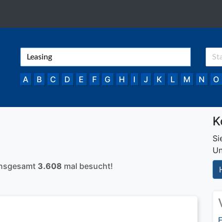
A
B
C
D
E
F
G
H
I
J
K
L
M
N
O
K
Si
Un
 insgesamt
3.608
mal besucht!
F