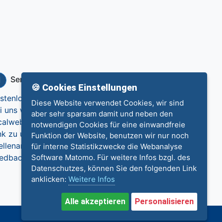
Service
Info
🍪 Cookies Einstellungen
stenlos eintragen
Datenschutz
Diese Website verwendet Cookies, wir sind
i uns werben
Impressum
aber sehr sparsam damit und neben den
calweb.de
Kontakt
notwendigen Cookies für eine einwandfreie
nk zu uns
Funktion der Website, benutzen wir nur noch
ellenangebote
für interne Statistikzwecke die Webanalyse
edback
Software Matomo. Für weitere Infos bzgl. des
Datenschutzes, können Sie den folgenden Link
anklicken:
Weitere Infos
Alle akzeptieren
Personalisieren