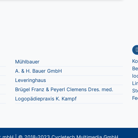
Ko
Mühlbauer
Be
A. & H. Bauer GmbH
lo
Leveringhaus
Li
Brügel Franz & Peyerl Clemens Dres. med.
St
Fe
Logopädiepraxis K. Kampf
aft mbH | © 2018-2023 Cycletech Multimedia GmbH