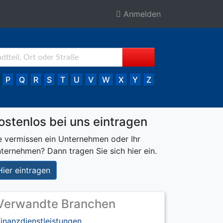
Anmelden
P
Q
R
S
T
U
V
W
X
Y
Z
ostenlos bei uns eintragen
e vermissen ein Unternehmen oder Ihr
ternehmen? Dann tragen Sie sich hier ein.
Hier eintragen
Verwandte Branchen
inanzdienstleistungen