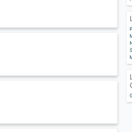
P
M
M