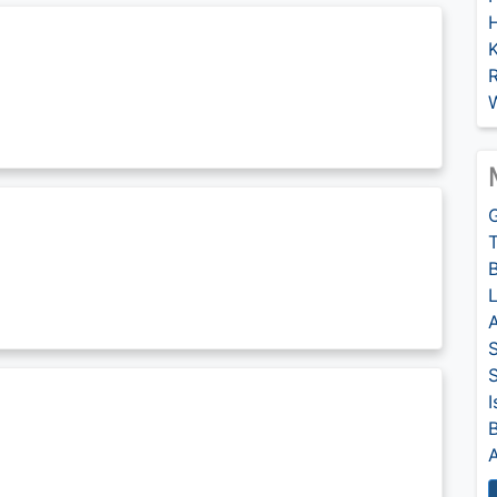
G
T
L
A
S
I