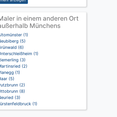
Maler in einem anderen Ort
außerhalb Münchens
ltomünster (1)
Neubiberg (5)
Grünwald (6)
nterschleißheim (1)
iemerling (3)
artinsried (2)
lanegg (1)
aar (5)
utzbrunn (2)
ttobrunn (8)
euried (3)
ürstenfeldbruck (1)