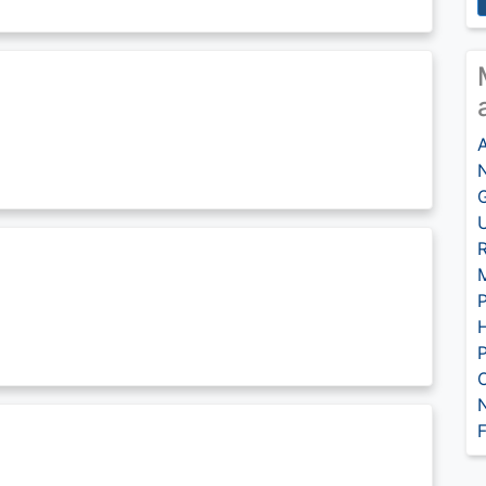
A
U
R
M
P
H
P
O
N
F