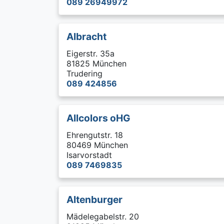
089 26949972
Albracht
Eigerstr. 35a
81825 München
Trudering
089 424856
Allcolors oHG
Ehrengutstr. 18
80469 München
Isarvorstadt
089 7469835
Altenburger
Mädelegabelstr. 20