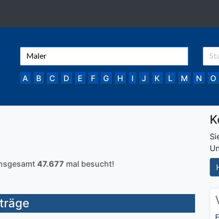
A
B
C
D
E
F
G
H
I
J
K
L
M
N
O
K
Si
Un
 insgesamt
47.677
mal besucht!
nträge