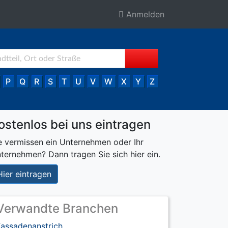
Anmelden
P
Q
R
S
T
U
V
W
X
Y
Z
ostenlos bei uns eintragen
e vermissen ein Unternehmen oder Ihr
ternehmen? Dann tragen Sie sich hier ein.
Hier eintragen
Verwandte Branchen
Fassadenanstrich