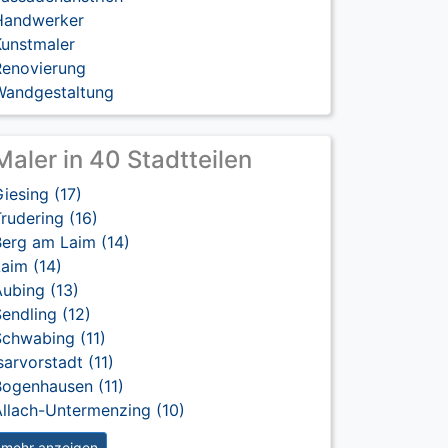
Handwerker
Kunstmaler
Renovierung
Wandgestaltung
Maler in 40 Stadtteilen
iesing (17)
rudering (16)
Berg am Laim (14)
aim (14)
ubing (13)
endling (12)
Schwabing (11)
sarvorstadt (11)
Bogenhausen (11)
Allach-Untermenzing (10)
mehr anzeigen