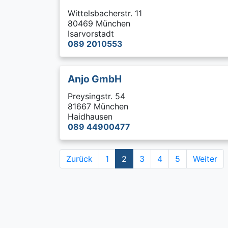
Wittelsbacherstr. 11
80469 München
Isarvorstadt
089 2010553
Anjo GmbH
Preysingstr. 54
81667 München
Haidhausen
089 44900477
Zurück
1
2
3
4
5
Weiter