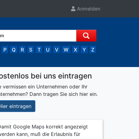
Anmelden
P
Q
R
S
T
U
V
W
X
Y
Z
ostenlos bei uns eintragen
e vermissen ein Unternehmen oder Ihr
ternehmen? Dann tragen Sie sich hier ein.
Hier eintragen
Damit Google Maps korrekt angezeigt
erden kann, muß die Erlaubnis für