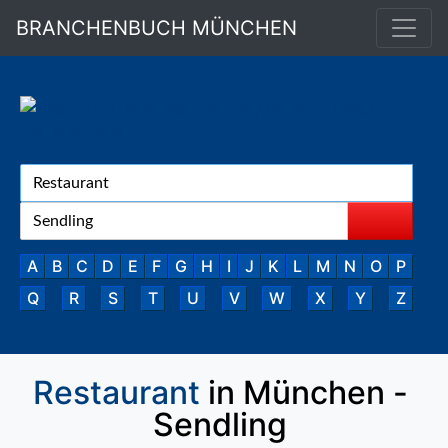
BRANCHENBUCH MÜNCHEN
A
B
C
D
E
F
G
H
I
J
K
L
M
N
O
P
Q
R
S
T
U
V
W
X
Y
Z
Restaurant
in München -
Sendling