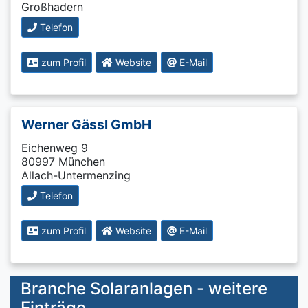
Großhadern
Telefon
zum Profil
Website
E-Mail
Werner Gässl GmbH
Eichenweg 9
80997 München
Allach-Untermenzing
Telefon
zum Profil
Website
E-Mail
Branche Solaranlagen - weitere
Einträge