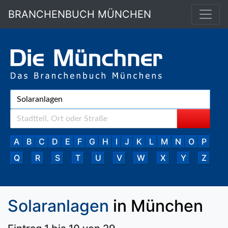
BRANCHENBUCH MÜNCHEN
A
B
C
D
E
F
G
H
I
J
K
L
M
N
O
P
Q
R
S
T
U
V
W
X
Y
Z
Solaranlagen
in München