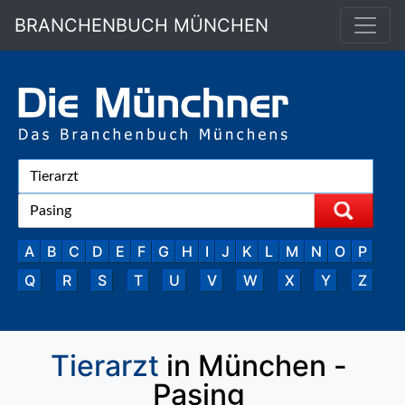
BRANCHENBUCH MÜNCHEN
A
B
C
D
E
F
G
H
I
J
K
L
M
N
O
P
Q
R
S
T
U
V
W
X
Y
Z
Tierarzt
in München -
Pasing