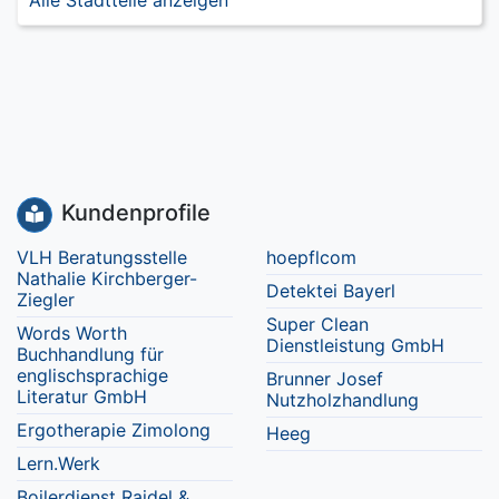
Alle Stadtteile anzeigen
Kundenprofile
VLH Beratungsstelle
hoepflcom
Nathalie Kirchberger-
Detektei Bayerl
Ziegler
Super Clean
Words Worth
Dienstleistung GmbH
Buchhandlung für
englischsprachige
Brunner Josef
Literatur GmbH
Nutzholzhandlung
Ergotherapie Zimolong
Heeg
Lern.Werk
Boilerdienst Raidel &