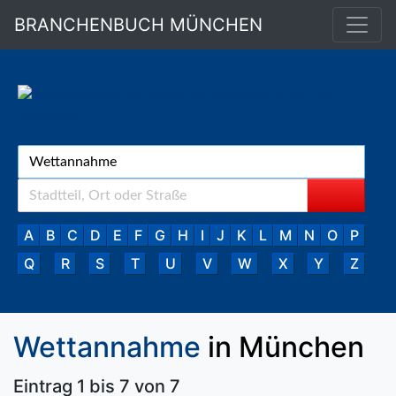
BRANCHENBUCH MÜNCHEN
A
B
C
D
E
F
G
H
I
J
K
L
M
N
O
P
Q
R
S
T
U
V
W
X
Y
Z
Wettannahme
in München
Eintrag 1 bis 7 von 7