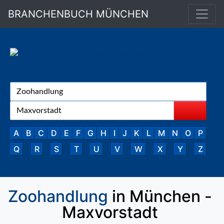
BRANCHENBUCH MÜNCHEN
A
B
C
D
E
F
G
H
I
J
K
L
M
N
O
P
Q
R
S
T
U
V
W
X
Y
Z
Zoohandlung
in München -
Maxvorstadt