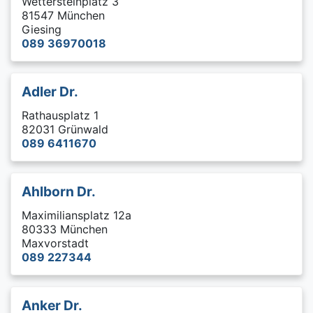
Wettersteinplatz 3
81547 München
Giesing
089 36970018
Adler Dr.
Rathausplatz 1
82031 Grünwald
089 6411670
Ahlborn Dr.
Maximiliansplatz 12a
80333 München
Maxvorstadt
089 227344
Anker Dr.