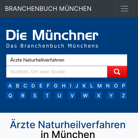
BRANCHENBUCH MÜNCHEN
A
B
C
D
E
F
G
H
I
J
K
L
M
N
O
P
Q
R
S
T
U
V
W
X
Y
Z
Ärzte Naturheilverfahren
in München