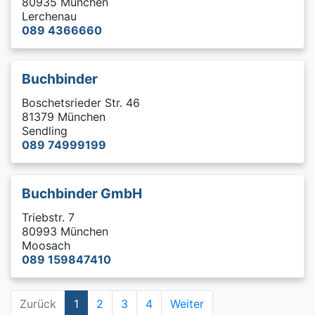
80935 München
Lerchenau
089 4366660
Buchbinder
Boschetsrieder Str. 46
81379 München
Sendling
089 74999199
Buchbinder GmbH
Triebstr. 7
80993 München
Moosach
089 159847410
Zurück
1
2
3
4
Weiter