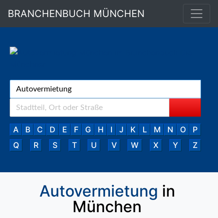
BRANCHENBUCH MÜNCHEN
A
B
C
D
E
F
G
H
I
J
K
L
M
N
O
P
Q
R
S
T
U
V
W
X
Y
Z
Autovermietung
in
München