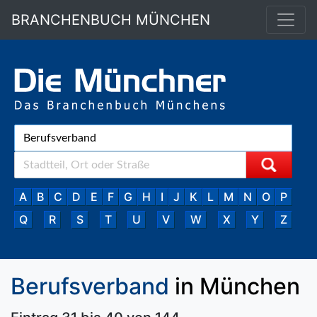
BRANCHENBUCH MÜNCHEN
A
B
C
D
E
F
G
H
I
J
K
L
M
N
O
P
Q
R
S
T
U
V
W
X
Y
Z
Berufsverband
in München