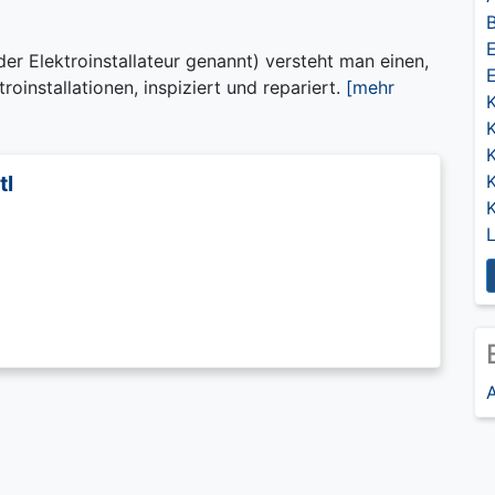
B
E
der Elektroinstallateur genannt) versteht man einen,
troinstallationen, inspiziert und repariert.
[mehr
K
tl
K
A