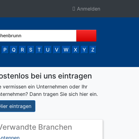
Anmelden
P
Q
R
S
T
U
V
W
X
Y
Z
ostenlos bei uns eintragen
e vermissen ein Unternehmen oder Ihr
ternehmen? Dann tragen Sie sich hier ein.
Hier eintragen
Verwandte Branchen
Antennen