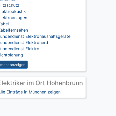
litzschutz
lektroakustik
Elektroanlagen
Kabel
Kabelfernsehen
undendienst Elektrohaushaltsgeräte
Kundendienst Elektroherd
undendienst Elektro
Lichtplanung
mehr anzeigen
Elektriker im Ort Hohenbrunn
lle Einträge in München zeigen