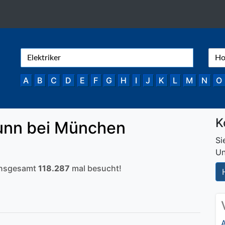
A
B
C
D
E
F
G
H
I
J
K
L
M
N
O
K
unn bei München
Si
Un
 insgesamt
118.287
mal besucht!