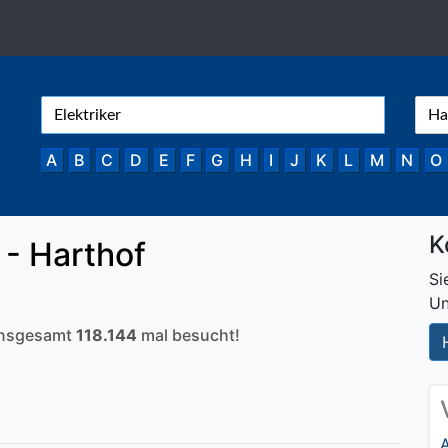
A
B
C
D
E
F
G
H
I
J
K
L
M
N
O
K
- Harthof
Si
Un
 insgesamt
118.144
mal besucht!