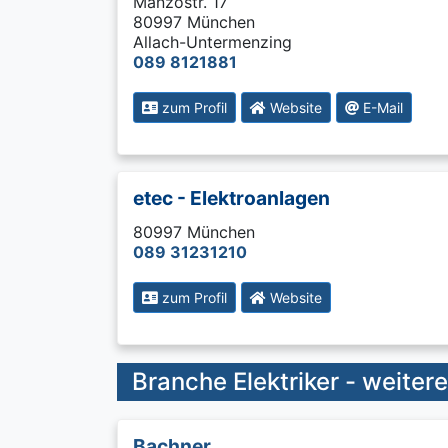
Manzostr. 17
80997 München
Allach-Untermenzing
089 8121881
zum Profil
Website
E-Mail
etec - Elektroanlagen
80997 München
089 31231210
zum Profil
Website
Branche Elektriker - weitere
Bachner