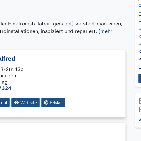
B
E
der Elektroinstallateur genannt) versteht man einen,
troinstallationen, inspiziert und repariert.
[mehr
K
lfred
K
ß-Str. 13b
ünchen
ing
7324
ofil
Website
E-Mail
A