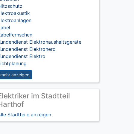
litzschutz
lektroakustik
Elektroanlagen
Kabel
Kabelfernsehen
undendienst Elektrohaushaltsgeräte
Kundendienst Elektroherd
undendienst Elektro
Lichtplanung
mehr anzeigen
Elektriker im Stadtteil
Harthof
lle Stadtteile anzeigen