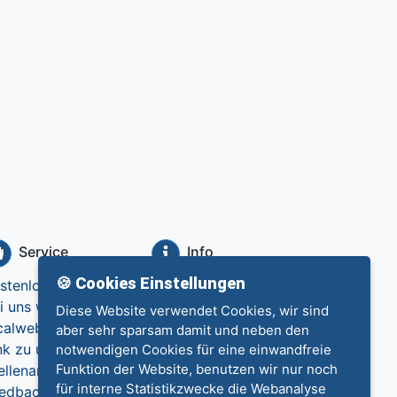
Service
Info
🍪 Cookies Einstellungen
stenlos eintragen
Datenschutz
i uns werben
Impressum
Diese Website verwendet Cookies, wir sind
calweb.de
Kontakt
aber sehr sparsam damit und neben den
nk zu uns
notwendigen Cookies für eine einwandfreie
Funktion der Website, benutzen wir nur noch
ellenangebote
für interne Statistikzwecke die Webanalyse
edback