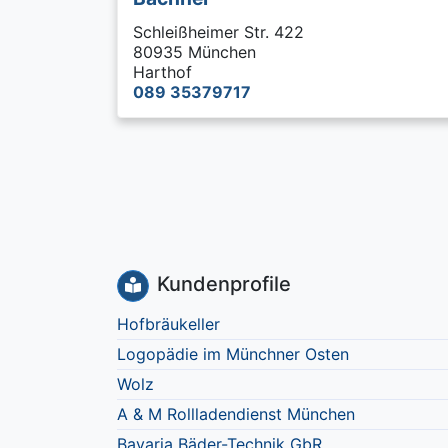
Schleißheimer Str. 422
80935 München
Harthof
089 35379717
Kundenprofile
Hofbräukeller
Logopädie im Münchner Osten
Wolz
A & M Rollladendienst München
Bavaria Bäder-Technik GbR