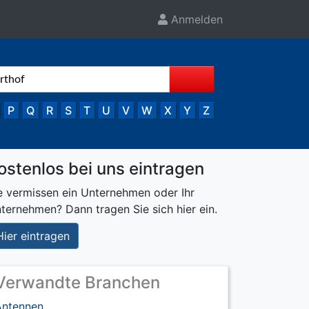
Anmelden
P
Q
R
S
T
U
V
W
X
Y
Z
ostenlos bei uns eintragen
e vermissen ein Unternehmen oder Ihr
ternehmen? Dann tragen Sie sich hier ein.
Hier eintragen
Verwandte Branchen
Antennen