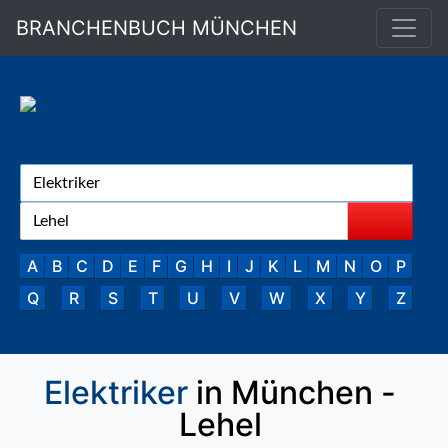
BRANCHENBUCH MÜNCHEN
A
B
C
D
E
F
G
H
I
J
K
L
M
N
O
P
Q
R
S
T
U
V
W
X
Y
Z
Elektriker
in München -
Lehel