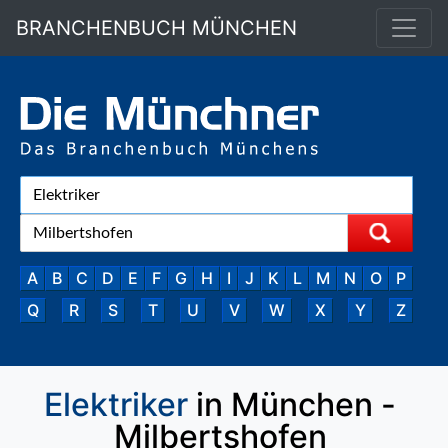
BRANCHENBUCH MÜNCHEN
A
B
C
D
E
F
G
H
I
J
K
L
M
N
O
P
Q
R
S
T
U
V
W
X
Y
Z
Elektriker
in München -
Milbertshofen