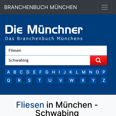
BRANCHENBUCH MÜNCHEN
A
B
C
D
E
F
G
H
I
J
K
L
M
N
O
P
Q
R
S
T
U
V
W
X
Y
Z
Fliesen
in München -
Schwabing