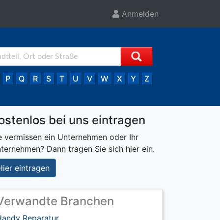
Anmelden
P
Q
R
S
T
U
V
W
X
Y
Z
ostenlos bei uns eintragen
e vermissen ein Unternehmen oder Ihr
ternehmen? Dann tragen Sie sich hier ein.
Hier eintragen
Verwandte Branchen
Handy Reparatur