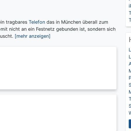
T
ein tragbares
Telefon
das in München überall zum
it nicht an ein Festnetz gebunden ist, sondern sich
auscht.
[mehr anzeigen]
L
A
P
S
T