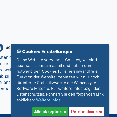
Service
Info
🍪 Cookies Einstellungen
stenlos eintragen
Datenschutz
Diese Website verwendet Cookies, wir sind
i uns werben
Impressum
aber sehr sparsam damit und neben den
calweb.de
Kontakt
notwendigen Cookies für eine einwandfreie
nk zu uns
Funktion der Website, benutzen wir nur noch
ellenangebote
für interne Statistikzwecke die Webanalyse
edback
Software Matomo. Für weitere Infos bzgl. des
Datenschutzes, können Sie den folgenden Link
anklicken:
Weitere Infos
Alle akzeptieren
Personalisieren