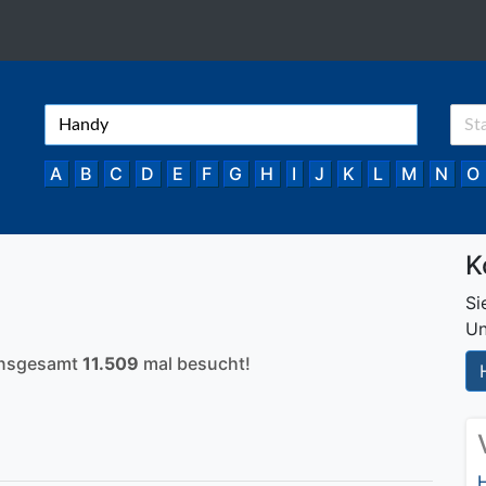
A
B
C
D
E
F
G
H
I
J
K
L
M
N
O
K
Si
Un
 insgesamt
11.509
mal besucht!