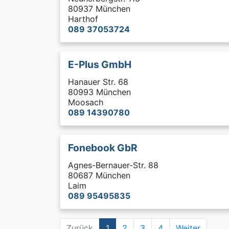
80937 München
Harthof
089 37053724
E-Plus GmbH
Hanauer Str. 68
80993 München
Moosach
089 14390780
Fonebook GbR
Agnes-Bernauer-Str. 88
80687 München
Laim
089 95495835
Zurück
1
2
3
4
Weiter