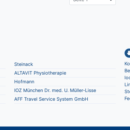
Ko
Steinack
Be
ALTAVIT Physiotherapie
lo
Hofmann
Li
IOZ München Dr. med. U. Müller-Lisse
St
Fe
AFF Travel Service System GmbH