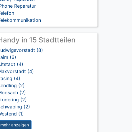
iPhone Reparatur
elefon
Telekommunikation
Handy in 15 Stadtteilen
Ludwigsvorstadt (8)
aim (6)
ltstadt (4)
Maxvorstadt (4)
asing (4)
endling (2)
Moosach (2)
rudering (2)
Schwabing (2)
Westend (1)
mehr anzeigen