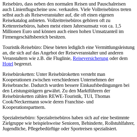
Reisebüro, dass neben den normalen Reisen und Pauschalreisen
auch Linienflugscheine usw. verkaufen. Viele Vollreisebüros treten
selbst auch als Reiseveranstalter auf, die oft einen eigenen
Reisekatalog anbieten. Vollzeitreisebüros gehören oft zu
Kettenreisebüros, haben meist einen Jahresumsatz von ca. 1,5
Millionen Euro und können auch einen hohen Umsatzanteil im
Firmengeschäftsbereich besitzen.
Touristik-Reisebüro: Diese bieten lediglich eine Vermittlungsleistung
an, die sich auf das Angebot der Reiseveranstalter und anderen
Veranstaltern wie z.B. die Fluglinie,
Reiseversicherung
oder dem
Hotel
begrenzt.
Reisebüroketten: Unter Reisebüroketten versteht man
Kooperationen zwischen verschiedenen Unternehmen der
Reisebranche. Dadurch wurden bessere Einkaufsbedingungen bei
den Leistungsträgern gewährt. Zu den Marktführern der
Reisebüroketten zählen REWE-Touristik, TUI, Thomas
Cook/Neckermann sowie deren Franchise- und
Kooperationspartnern.
Spezialreisebüro: Spezialreisebüros haben sich auf eine bestimmte
Zielgruppe wie beispielsweise Senioren, Behinderte, Rollstuhlfahrer,
Jugendliche, Pflegebedürftige oder Sportreisen spezialisiert.