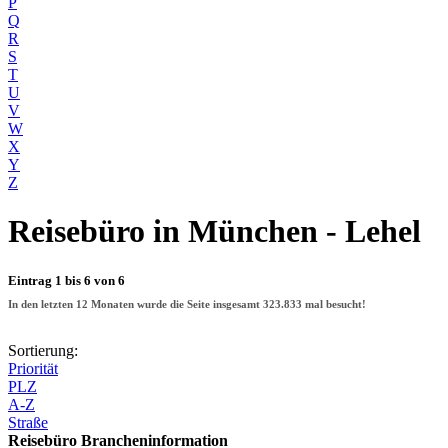
P
Q
R
S
T
U
V
W
X
Y
Z
Reisebüro
in München - Lehel
Eintrag 1 bis 6 von 6
In den letzten 12 Monaten wurde die Seite insgesamt
323.833
mal besucht!
Sortierung:
Priorität
PLZ
A-Z
Straße
Reisebüro Brancheninformation