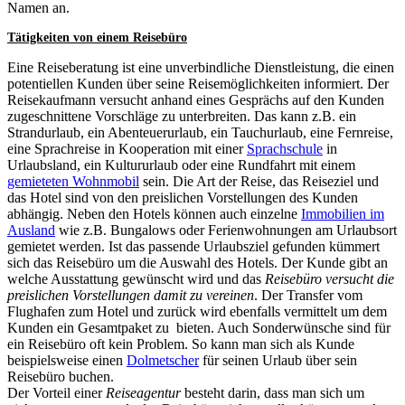
Namen an.
Tätigkeiten von einem Reisebüro
Eine Reiseberatung ist eine unverbindliche Dienstleistung, die einen
potentiellen Kunden über seine Reisemöglichkeiten informiert. Der
Reisekaufmann versucht anhand eines Gesprächs auf den Kunden
zugeschnittene Vorschläge zu unterbreiten. Das kann z.B. ein
Strandurlaub, ein Abenteuerurlaub, ein Tauchurlaub, eine Fernreise,
eine Sprachreise in Kooperation mit einer
Sprachschule
in
Urlaubsland, ein Kultururlaub oder eine Rundfahrt mit einem
gemieteten Wohnmobil
sein. Die Art der Reise, das Reiseziel und
das Hotel sind von den preislichen Vorstellungen des Kunden
abhängig. Neben den Hotels können auch einzelne
Immobilien im
Ausland
wie z.B. Bungalows oder Ferienwohnungen am Urlaubsort
gemietet werden. Ist das passende Urlaubsziel gefunden kümmert
sich das Reisebüro um die Auswahl des Hotels. Der Kunde gibt an
welche Ausstattung gewünscht wird und das
Reisebüro versucht die
preislichen Vorstellungen damit zu vereinen
. Der Transfer vom
Flughafen zum Hotel und zurück wird ebenfalls vermittelt um dem
Kunden ein Gesamtpaket zu bieten. Auch Sonderwünsche sind für
ein Reisebüro oft kein Problem. So kann man sich als Kunde
beispielsweise einen
Dolmetscher
für seinen Urlaub über sein
Reisebüro buchen.
Der Vorteil einer
Reiseagentur
besteht darin, dass man sich um