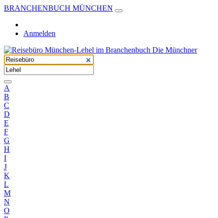
BRANCHENBUCH MÜNCHEN
Anmelden
A
B
C
D
E
F
G
H
I
J
K
L
M
N
O