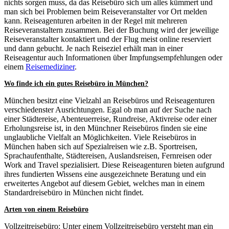
nichts sorgen muss, da das Reisebüro sich um alles kümmert und
man sich bei Problemen beim Reiseveranstalter vor Ort melden
kann. Reiseagenturen arbeiten in der Regel mit mehreren
Reiseveranstaltern zusammen. Bei der Buchung wird der jeweilige
Reiseveranstalter kontaktiert und der Flug meist online reserviert
und dann gebucht. Je nach Reiseziel erhält man in einer
Reiseagentur auch Informationen über Impfungsempfehlungen oder
einem
Reisemediziner
.
Wo finde ich ein gutes Reisebüro in München?
München besitzt eine Vielzahl an Reisebüros und Reiseagenturen
verschiedenster Ausrichtungen. Egal ob man auf der Suche nach
einer Städtereise, Abenteuerreise, Rundreise, Aktivreise oder einer
Erholungsreise ist, in den Münchner Reisebüros finden sie eine
unglaubliche Vielfalt an Möglichkeiten. Viele Reisebüros in
München haben sich auf Spezialreisen wie z.B. Sportreisen,
Sprachaufenthalte, Städtereisen, Auslandsreisen, Fernreisen oder
Work and Travel spezialisiert. Diese Reiseagenturen bieten aufgrund
ihres fundierten Wissens eine ausgezeichnete Beratung und ein
erweitertes Angebot auf diesem Gebiet, welches man in einem
Standardreisebüro in München nicht findet.
Arten von einem Reisebüro
Vollzeitreisebüro: Unter einem Vollzeitreisebüro versteht man ein