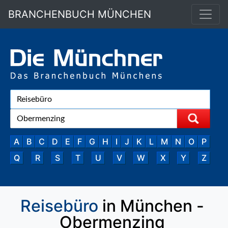
BRANCHENBUCH MÜNCHEN
A
B
C
D
E
F
G
H
I
J
K
L
M
N
O
P
Q
R
S
T
U
V
W
X
Y
Z
Reisebüro
in München -
Obermenzing