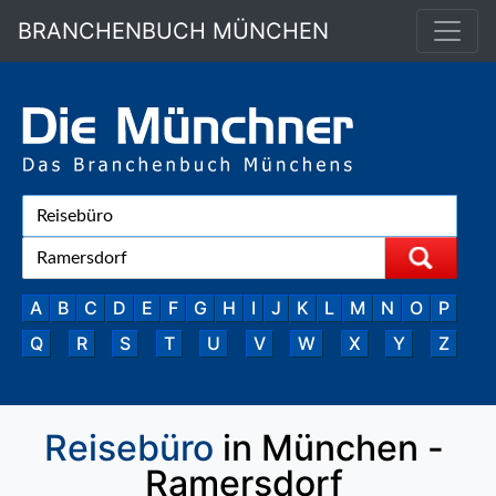
BRANCHENBUCH MÜNCHEN
A
B
C
D
E
F
G
H
I
J
K
L
M
N
O
P
Q
R
S
T
U
V
W
X
Y
Z
Reisebüro
in München -
Ramersdorf