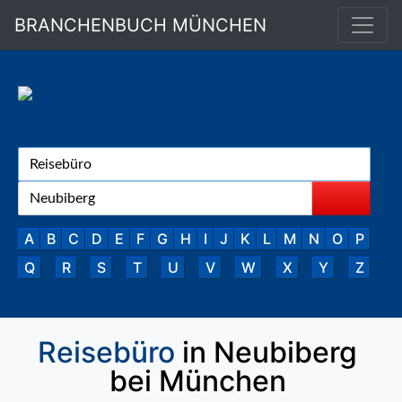
BRANCHENBUCH MÜNCHEN
A
B
C
D
E
F
G
H
I
J
K
L
M
N
O
P
Q
R
S
T
U
V
W
X
Y
Z
Reisebüro
in Neubiberg
bei München